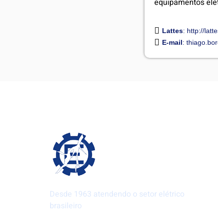
equipamentos eletr
Lattes
: http://l
E-mail
:
thiago.bor
Desde 1963 atendendo o setor elétrico
brasileiro