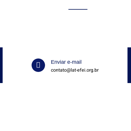
Ensaios
Equipe
Acesso Restrito
Contato
Enviar e-mail
contato@lat-efei.org.br
Orgulhosamente desenvolvido por