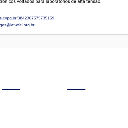
ônicos voltados para laboratórios de alta tensão.
attes.cnpq.br/3842307579735159
ges@lat-efei.org.br
Acesso Rápido
Links Úteis
O LAT-EFEI
Política de Privacidade
Ensino
Termos de Uso
Pesquisa e Extensão
Uso Interno