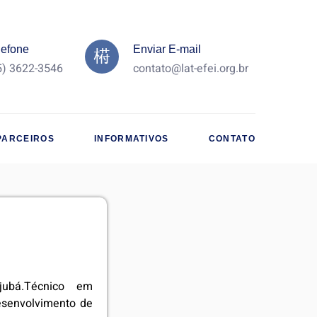
lefone
Enviar E-mail
5) 3622-3546
contato@lat-efei.org.br
PARCEIROS
INFORMATIVOS
CONTATO
jubá.Técnico em
esenvolvimento de