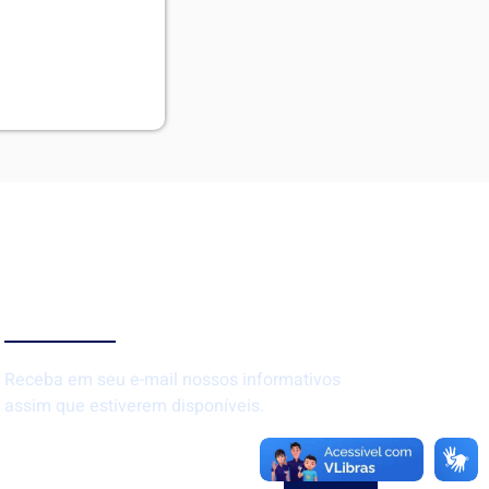
Newsletter
Receba em seu e-mail nossos informativos
assim que estiverem disponíveis.