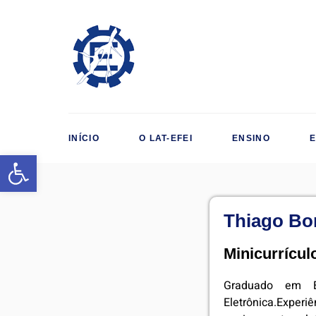
INÍCIO
O LAT-EFEI
ENSINO
Abrir a barra de ferramentas
Thiago Bor
Minicurrícul
Graduado em En
Eletrônica.Exper